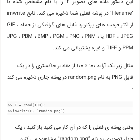
این دستور داده های تصویر ‘f’ را با نام مشخص شده با
‘filename’ در پوشه فعلی شما ذخیره می کند. تابع imwrite
از اکثر فرمت های پرکاربرد فایل های گرافیکی از جمله GIF ،
HDF ، JPEG یا JPG ، PBM ، BMP ، PGM ، PNG ، PNM ،
PPM و TIFF و غیره پشتیبانی می کند.
مثال زیر یک آرایه ۱۰۰ × ۱۰۰ از مقادیر خاکستری را در یک
فایل PNG به نام random.png در پوشه جاری ذخیره می کند
:
>> F = rand(100);

>>imwrite(F, ‘random.png’)
وقتی پوشه ی فعلی را که در آن کار می کنید باز کنید ، یک
فایل تصویری به نام “random.png” مشاهده می کنید.