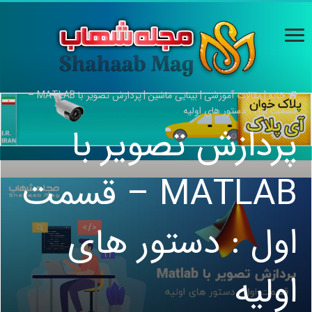
خانه
|
مقالات آموزشی
|
بینایی ماشین
|
پردازش تصویر با MATLAB –
قسمت اول : دستور های اولیه
پردازش تصویر با
MATLAB – قسمت
اول : دستور های
اولیه