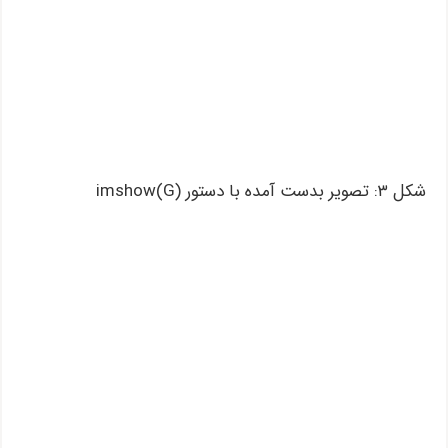
شکل ۳: تصویر بدست آمده با دستور imshow(G)