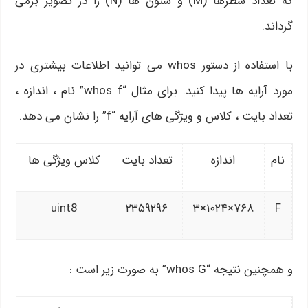
که تعداد سطرها (M) و ستون ها (N) را در تصویر برمی
گرداند.
با استفاده از دستور whos می توانید اطلاعات بیشتری در
مورد آرایه ها پیدا کنید. برای مثال “whos f” نام ، اندازه ،
تعداد بایت ، کلاس و ویژگی های آرایه “f” را نشان می دهد.
نام
اندازه
تعداد بایت
کلاس ویژگی ها
uint8
۲۳۵۹۲۹۶
۷۶۸×۱۰۲۴×۳
F
و همچنین نتیجه “whos G” به صورت زیر است :