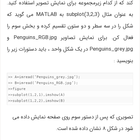
کند که از کدام زیرمجموعه برای نمایش تصویر استفاده کنید.
به عنوان مثال subplot(3,2,3) به MATLAB می گوید که
شکل را در سه سطر و دو ستون تقسیم کرده و بخش سوم را
فعال کن. برای نمایش تصاویر Penguins_RGB.jpg و
Penguins_grey.jpg در یک شکل واحد ، باید دستورات زیر را
بنویسید :
>> A=imread(‘Penguins_grey.jpg’);

>> B=imread(‘Penguins_RGB.jpg’);

>>figure

>>subplot(1,2,1),imshow(A)

>>subplot(1,2,2),imshow(B)
تصویری که پس از دستور سوم روی صفحه نمایش داده می
شود در شکل ۸ نشان داده شده است.