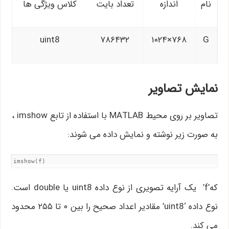
نام
اندازه
تعداد بایت
کلاس ویژگی ها
uint8
۷۸۶۴۳۲
۷۶۸×۱۰۲۴
G
نمایش تصاویر
تصاویر بر روی محیط MATLAB با استفاده از تابع imshow ،
به صورت زیر نوشته و نمایش داده می شوند:
imshow(f)
که’f’ یک آرایه تصویری از نوع داده uint8 یا double است.
نوع داده ‘uint8’ مقادیر اعداد صحیح را بین ۰ تا ۲۵۵ محدود
می کند.