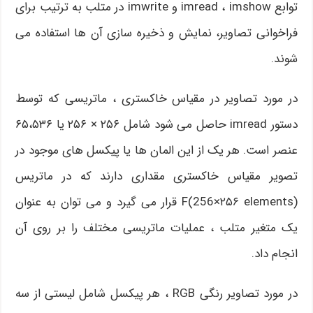
توابع imread ، imshow و imwrite در متلب به ترتیب برای
فراخوانی تصاویر، نمایش و ذخیره سازی آن ها استفاده می
شوند.
در مورد تصاویر در مقیاس خاکستری ، ماتریسی که توسط
دستور imread حاصل می شود شامل ۲۵۶ × ۲۵۶ یا ۶۵،۵۳۶
عنصر است. هر یک از این المان ها یا پیکسل های موجود در
تصویر مقیاس خاکستری مقداری دارند که در ماتریس
F(256×۲۵۶ elements) قرار می گیرد و می توان به عنوان
یک متغیر متلب ، عملیات ماتریسی مختلف را بر روی آن
انجام داد.
در مورد تصاویر رنگی RGB ، هر پیکسل شامل لیستی از سه