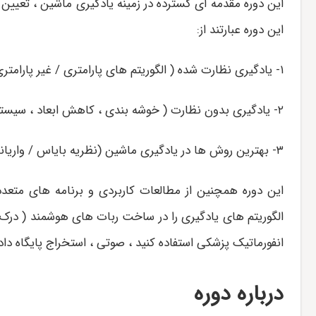
این دوره مقدمه ای گسترده در زمینه یادگیری ماشین ، تعیین 
این دوره عبارتند از:
۱- یادگیری نظارت شده ( الگوریتم های پارامتری / غیر پارامتری ، ماشین های بردار پشتیبان ، کرنل ها ، شبکه های عصبی )
۲- یادگیری بدون نظارت ( خوشه بندی ، کاهش ابعاد ، سیستم های پیشنهاد دهنده ، یادگیری عمیق )
۳- بهترین روش ها در یادگیری ماشین (نظریه بایاس / واریانس ؛ فرایند نوآوری در یادگیری ماشین و هوش مصنوعی )
این دوره همچنین از مطالعات کاربردی و برنامه های متعد
الگوریتم های یادگیری را در ساخت ربات های هوشمند ( درک ،
انفورماتیک پزشکی استفاده کنید ، صوتی ، استخراج پایگاه داده
درباره دوره