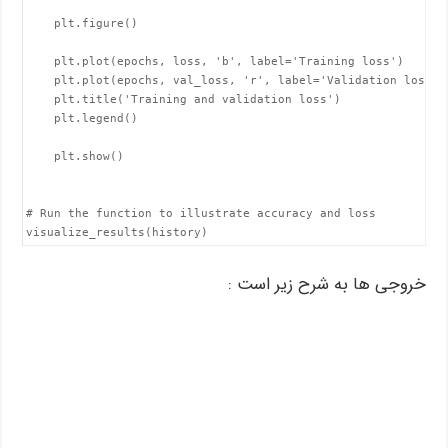
    plt.figure()

    plt.plot(epochs, loss, 'b', label='Training loss')

    plt.plot(epochs, val_loss, 'r', label='Validation loss')

    plt.title('Training and validation loss')

    plt.legend()

    plt.show()

# Run the function to illustrate accuracy and loss

visualize_results(history)
خروجی ها به شرح زیر است :