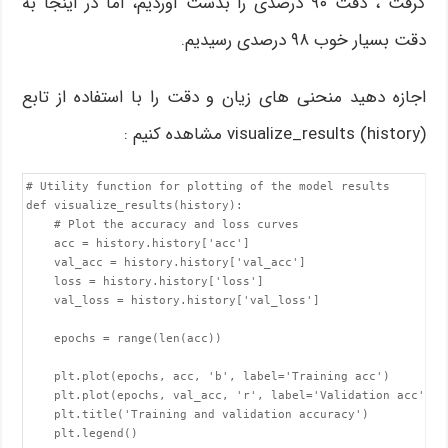
گرفت ، دقت ۹۰ درصدی را بدست آوردیم، اما در اینجا به
دقت بسیار خوب ۹۸ درصدی رسیدیم.
اجازه دهید منحنی های زیان و دقت را با استفاده از تابع
visualize_results (history) مشاهده کنیم :
# Utility function for plotting of the model results

def visualize_results(history):

    # Plot the accuracy and loss curves

    acc = history.history['acc']

    val_acc = history.history['val_acc']

    loss = history.history['loss']

    val_loss = history.history['val_loss']

    epochs = range(len(acc))

    plt.plot(epochs, acc, 'b', label='Training acc')

    plt.plot(epochs, val_acc, 'r', label='Validation acc')

    plt.title('Training and validation accuracy')

    plt.legend()
