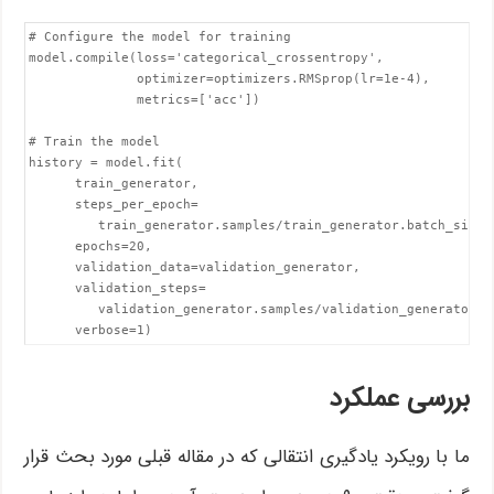
# Configure the model for training

model.compile(loss='categorical_crossentropy',

              optimizer=optimizers.RMSprop(lr=1e-4),

              metrics=['acc'])

# Train the model

history = model.fit(

      train_generator,

      steps_per_epoch=

         train_generator.samples/train_generator.batch_size,

      epochs=20,

      validation_data=validation_generator, 

      validation_steps=

         validation_generator.samples/validation_generator.ba
      verbose=1)
بررسی عملکرد
ما با رویکرد یادگیری انتقالی که در مقاله قبلی مورد بحث قرار