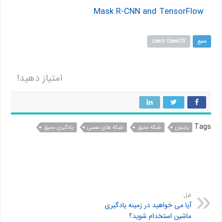
Mask R-CNN and TensorFlow
منبع
Learn OpenCV
امتیاز دهید!
Tags
پایتون
شبکه عمیق
شبکه های عصبی
یادگیری عمیق
قبل
آیا می خواهید در زمینه یادگیری
ماشین استخدام شوید؟