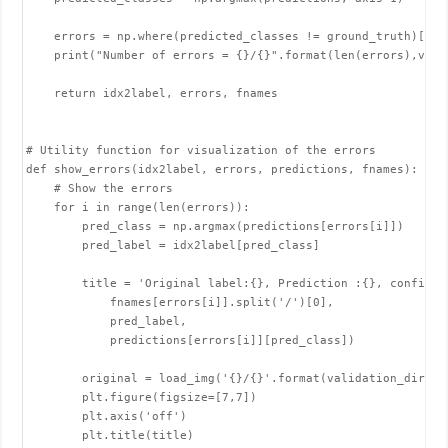
    errors = np.where(predicted_classes != ground_truth)[0]

    print("Number of errors = {}/{}".format(len(errors),vali
    return idx2label, errors, fnames

# Utility function for visualization of the errors

def show_errors(idx2label, errors, predictions, fnames):

    # Show the errors

    for i in range(len(errors)):

        pred_class = np.argmax(predictions[errors[i]])

        pred_label = idx2label[pred_class]

        title = 'Original label:{}, Prediction :{}, confidenc
            fnames[errors[i]].split('/')[0],

            pred_label,

            predictions[errors[i]][pred_class])

        original = load_img('{}/{}'.format(validation_dir,fna
        plt.figure(figsize=[7,7])

        plt.axis('off')

        plt.title(title)
