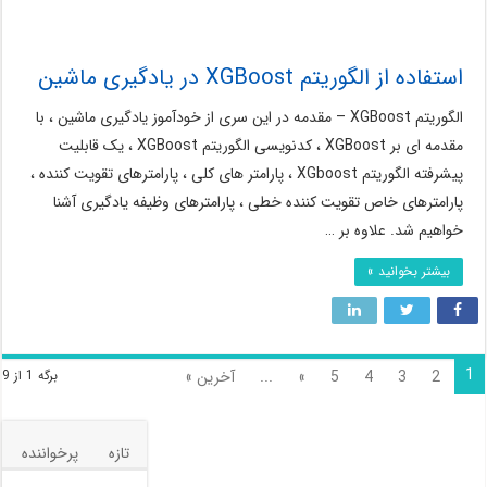
استفاده از الگوریتم XGBoost در یادگیری ماشین
الگوریتم XGBoost – مقدمه در این سری از خودآموز یادگیری ماشین ، با
مقدمه ای بر XGBoost ، کدنویسی الگوریتم XGBoost ، یک قابلیت
پیشرفته الگوریتم XGboost ، پارامتر های کلی ، پارامترهای تقویت کننده ،
پارامترهای خاص تقویت کننده خطی ، پارامترهای وظیفه یادگیری آشنا
خواهیم شد. علاوه بر …
بیشتر بخوانید »
1
2
3
4
5
»
...
آخرین »
برگه 1 از 9
تازه
پرخواننده