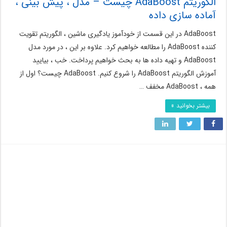
الگوریتم AdaBoost چیست – مدل ، پیش بینی ،
آماده سازی داده
AdaBoost در این قسمت از خودآموز یادگیری ماشین ، الگوریتم تقویت
کننده AdaBoost را مطالعه خواهیم کرد. علاوه بر این ، در مورد مدل
AdaBoost و تهیه داده ها به بحث خواهیم پرداخت. خب ، بیایید
آموزش الگوریتم AdaBoost را شروع کنیم. AdaBoost چیست؟ اول از
همه ، AdaBoost مخفف …
بیشتر بخوانید »