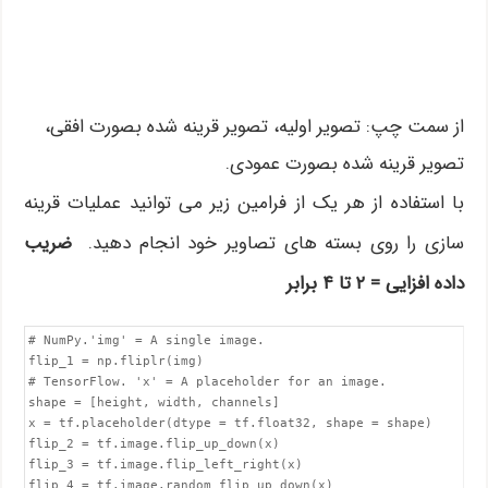
از سمت چپ: تصویر اولیه، تصویر قرینه شده بصورت افقی،
تصویر قرینه شده بصورت عمودی.
با استفاده از هر یک از فرامین زیر می توانید عملیات قرینه
سازی را روی بسته های تصاویر خود انجام دهید.
ضریب
داده افزایی = ۲ تا ۴ برابر
# NumPy.'img' = A single image.

flip_1 = np.fliplr(img)

# TensorFlow. 'x' = A placeholder for an image.

shape = [height, width, channels]

x = tf.placeholder(dtype = tf.float32, shape = shape)

flip_2 = tf.image.flip_up_down(x)

flip_3 = tf.image.flip_left_right(x)

flip_4 = tf.image.random_flip_up_down(x)
