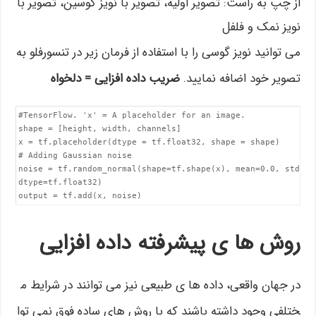
از چپ به راست: تصویر اولیه، تصویر با نویز گوسین، تصویر با
نویز نمک و فلفل
می توانید نویز گوسی را با استفاده از فرمان زیر در تنسورفلو به
تصویر خود اضافه نمایید.
ضریب داده افزایی = دلخواه
#TensorFlow. 'x' = A placeholder for an image.

shape = [height, width, channels]

x = tf.placeholder(dtype = tf.float32, shape = shape)

# Adding Gaussian noise

noise = tf.random_normal(shape=tf.shape(x), mean=0.0, stddev=
dtype=tf.float32)

روش ها ی پیشرفته داده افزایی
در جهان واقعی، داده ها ی طبیعی نیز می توانند در شرایط م
ختلفی وجود داشته باشند که با روش های ساده فوق نمی توا