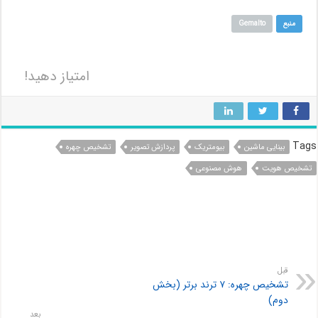
منبع
Gemalto
امتیاز دهید!
Tags
بینایی ماشین
بیومتریک
پردازش تصویر
تشخیص چهره
تشخیص هویت
هوش مصنوعی
قبل
تشخیص چهره: ۷ ترند برتر (بخش
دوم)
بعد