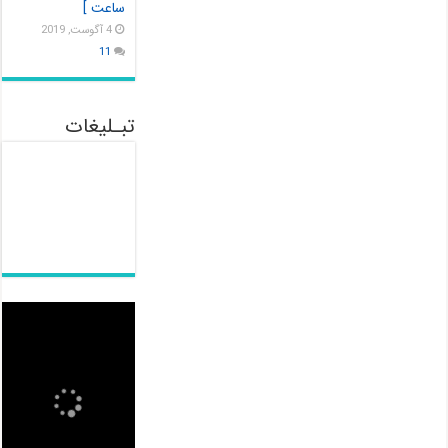
ساعت ]
4 آگوست, 2019
11
تبـلیغات