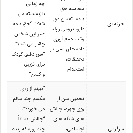
چه زمانی
محاسبه حق
بازنشسته می
بیمه، تعیین دوز
حرفه ای
شه؟”، “حق بیمه
دارو، بررسی روند
عمر این شخص
رشد، جمع آوری
چقدر می شه؟”،
داده های سنی در
“سن دقیق کودک
تحقیقات،
برای تزریق
استخدام
واکسن”
“ببینم از روی
تخمین سن از
عکسم چند سالم
روی چهره، چالش
می خوره؟”،
های شبکه های
“چالش: دقیقاً
سرگرمی
اجتماعی،
چند روزه که زنده