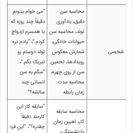
محاسبه سن
“می خوام بدونم
دقیق، یادآوری
دقیقاً چند روزه که
تولد، محاسبه سن
با همسرم ازدواج
حیوانات خانگی،
کردم.”، “یادم نره
شخصی
شمارش معکوس
تولد دوستم رو
رویدادها، تخمین
تبریک بگم.”،
سن از روی چهره،
“سگم به سن
محاسبه مدت
انسانی چند
زمان رابطه
سالشه؟”
“سابقه کار این
محاسبه سابقه
کارمند دقیقاً
کار، تعیین زمان
چقدره؟”، “این فرد
بازنشستگی،