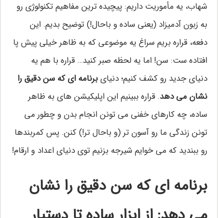
شهاب، یه مأموریت داریم: پیچیده ترین مفاهیم تکنولوژی رو
به زبون آدمیزاد (یعنی ساده و باحال!) توضیح بدیم. این
دفعه، قراره بریم سراغ یه موضوعی که به ظاهر خیلی پیش پا
افتاده ست: سن! اما یه لحظه صبر کنید… قراره با هم یه
دنیای جدید رو کشف کنیم؛ دنیای
برنامه ای که سن دقیق را
نشان می دهد
. قراره ببینیم این اپلیکیشن های به ظاهر
ساده، چه کارهای خفنی می تونن انجام بدن و چطور می
تونن زندگی ما رو آسون تر (و باحال تر!) کنن. پس کمربندها
رو ببندید که می خوایم شیرجه بزنیم توی دنیای اعداد و ارقام!
برنامه ای که سن دقیق را نشان
می دهد: از ابزار ساده تا دستیار