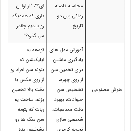
محاسبه فاصله
ای؟”، “از اولین
زمانی بین دو
باری که همدیگه
تاریخ
رو دیدیم چقدر
می گذره؟”
آموزش مدل های
توسعه یه
یادگیری ماشین
اپلیکیشن که
برای تخمین سن
بتونه سن افراد رو
از روی چهره،
از روی عکس با
هوش مصنوعی
تشخیص سن
دقت بالا تخمین
حیوانات، بهبود
بزنه، ساخت یه
دقت محاسبات،
ربات که بتونه
شخصی سازی
سن سگ ها رو
تجربه کاربری
تشخیص بده