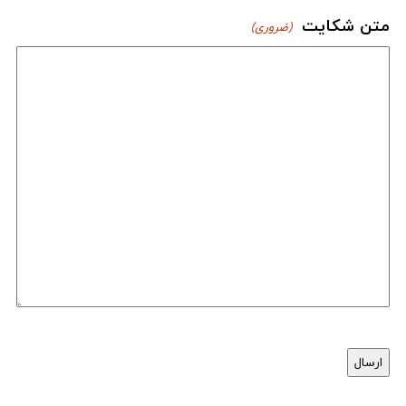
متن شکایت
(ضروری)
کپچا