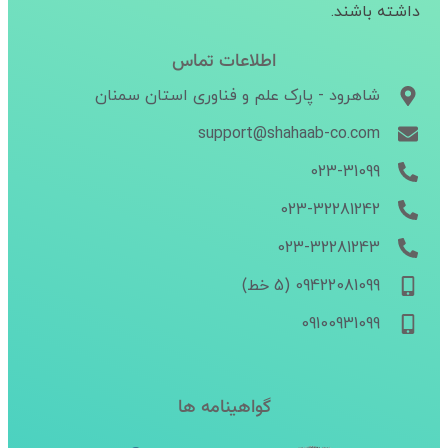
داشته باشند.
اطلاعات تماس
شاهرود - پارک علم و فناوری استان سمنان
support@shahaab-co.com
023-31099
023-32281242
023-32281243
09422081099 (5 خط)
09100931099
گواهینامه ها